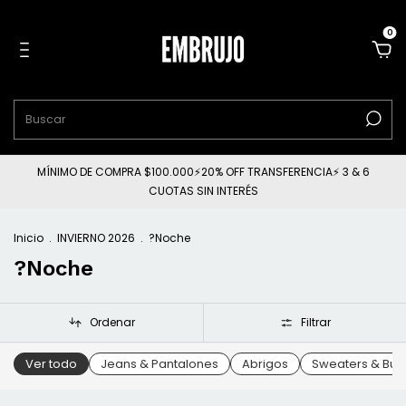
0
MÍNIMO DE COMPRA $100.000⚡20% OFF TRANSFERENCIA⚡ 3 & 6
CUOTAS SIN INTERÉS
Inicio
.
INVIERNO 2026
.
?Noche
?Noche
Ordenar
Filtrar
Ver todo
Jeans & Pantalones
Abrigos
Sweaters & Buz