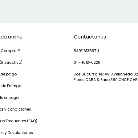
nda online
Contactanos
 Comprar?
5491161359711
(Instructivo)
011-4613-6226
 de pago
Dos Sucursales: Av. Avellaneda 32
Flores CABA & Paso 350 ONCE CA
 de Entrega
de entrega
os y condiciones
as Frecuentes (FAQ)
s y Devoluciones