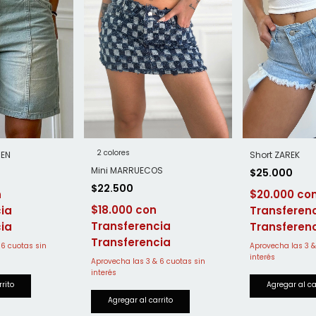
2 colores
EN
Short ZAREK
Mini MARRUECOS
$25.000
$22.500
$20.000
$18.000
ia
Transferen
Transferencia