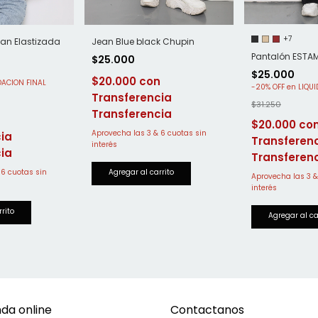
+7
an Elastizada
Jean Blue black Chupin
Pantalón ESTA
$25.000
$25.000
$20.000
-
20
%
OFF
$31.250
Transferencia
$20.000
ia
Transferen
nda online
Contactanos