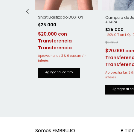
Short Elastizado BOSTON
Campera de Je
ADARA
ido con cinto
$25.000
$25.000
$20.000
-
20
%
OFF
$31.250
Transferencia
$20.000
Transferenc
ia
Somos EMBRUJO
♥ Tie