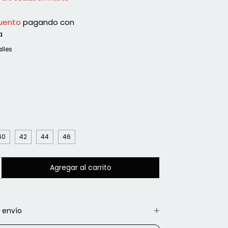
uento
pagando con
a
lles
40
42
44
46
 envío