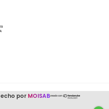
19
BA
echo por
MOISAB