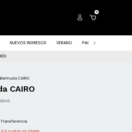
0
NUEVOS INGRESOS
VERANO
PACK, OUTLET & OTROS
ERÉS
Bermuda CAIRO
da CAIRO
9|645
Transferencia