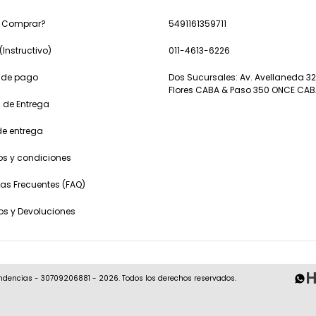
 Comprar?
5491161359711
(Instructivo)
011-4613-6226
 de pago
Dos Sucursales: Av. Avellaneda 32
Flores CABA & Paso 350 ONCE CA
 de Entrega
de entrega
os y condiciones
as Frecuentes (FAQ)
s y Devoluciones
H
ndencias - 30709206881 - 2026. Todos los derechos reservados.