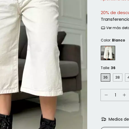
20% de desc
Transferenci
Ver más deta
Color:
Blanco
Talle:
36
36
38
Medios de