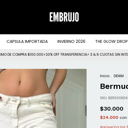
CAPSULA IMPORTADA
INVIERNO 2026
THE GLOW DROP
IMO DE COMPRA $100.000⚡20% OFF TRANSFERENCIA⚡ 3 & 6 CUOTAS SIN INT
Inicio
.
DENIM
.
Bermu
SKU:
BER3006|14
$30.000
$24.000
con