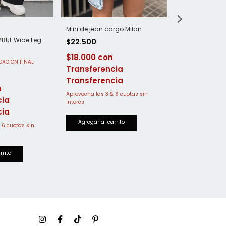
Short elastiza
Mini de jean cargo Milan
MBUL Wide Leg
$25.000
$22.500
$20.000
$18.000
Transferen
Transferencia
cia