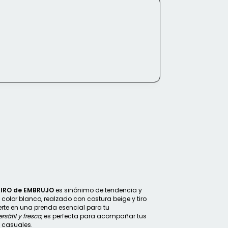
AIRO de EMBRUJO
es sinónimo de tendencia y
olor blanco, realzado con costura beige y tiro
erte en una prenda esencial para tu
rsátil y fresca
, es perfecta para acompañar tus
 casuales.