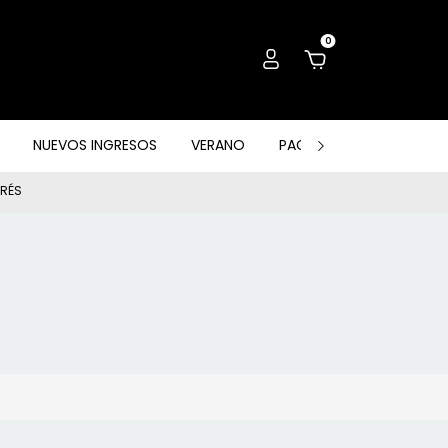
0
NUEVOS INGRESOS
VERANO
PACK, OUTLET & OTROS
ERÉS