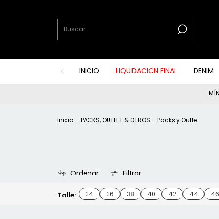
INICIO
LIQUIDACION FINAL
DENIM
MÍN
Inicio
.
PACKS, OUTLET & OTROS
.
Packs y Outlet
Ordenar
Filtrar
34
36
38
40
42
44
46
Talle: