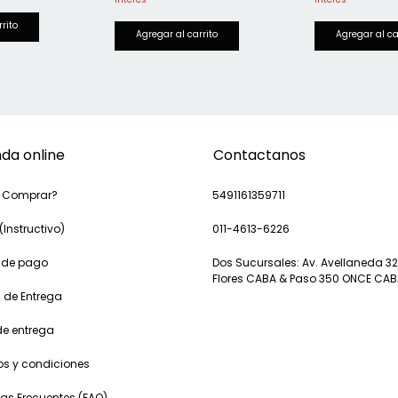
nda online
Contactanos
 Comprar?
5491161359711
(Instructivo)
011-4613-6226
 de pago
Dos Sucursales: Av. Avellaneda 32
Flores CABA & Paso 350 ONCE CA
 de Entrega
de entrega
os y condiciones
as Frecuentes (FAQ)