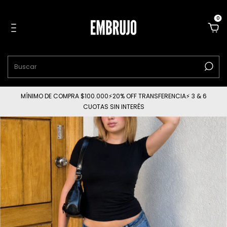
0
MÍNIMO DE COMPRA $100.000⚡20% OFF TRANSFERENCIA⚡ 3 & 6
CUOTAS SIN INTERÉS