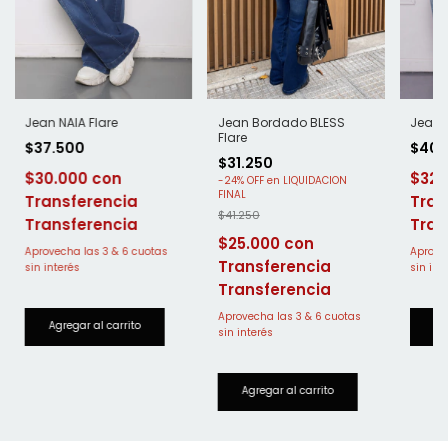
Jean NAIA Flare
Jean Bordado BLESS
Jean 
Flare
$37.500
$40.
$31.250
$30.000
$32.
-
24
%
OFF
$41.250
Transferencia
Tran
$25.000
Transferencia