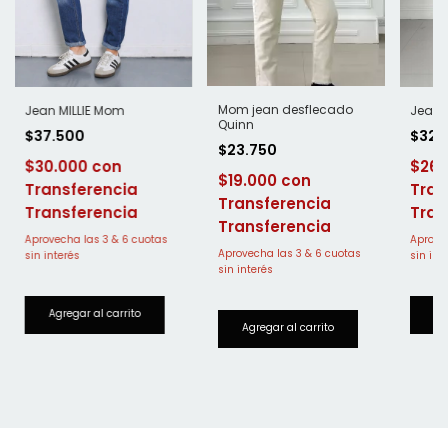
Mom jean desflecado
Jean MILLIE Mom
Jean 
Quinn
$37.500
$32.
$23.750
$30.000
$26
$19.000
Transferencia
Tran
Transferencia