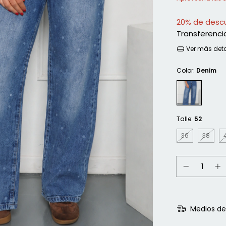
20% de desc
Transferenci
Ver más deta
Color:
Denim
Talle:
52
36
38
Medios de