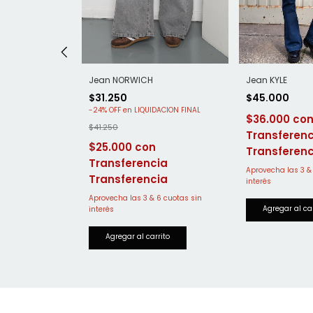
ggy
Jean NORWICH
Jean KYLE
$31.250
$45.000
-
24
%
OFF
$36.000
$41.250
$25.000
ia
Transferenc
Transferencia