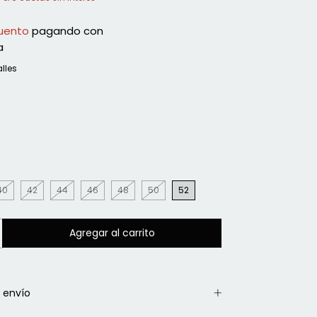
uento
pagando con
a
lles
40
42
44
46
48
50
52
 envío