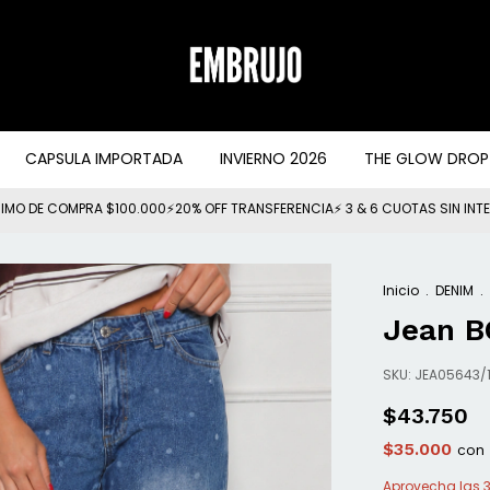
CAPSULA IMPORTADA
INVIERNO 2026
THE GLOW DROP
IMO DE COMPRA $100.000⚡20% OFF TRANSFERENCIA⚡ 3 & 6 CUOTAS SIN INT
Inicio
.
DENIM
.
Jean B
SKU:
JEA05643/1
$43.750
$35.000
con