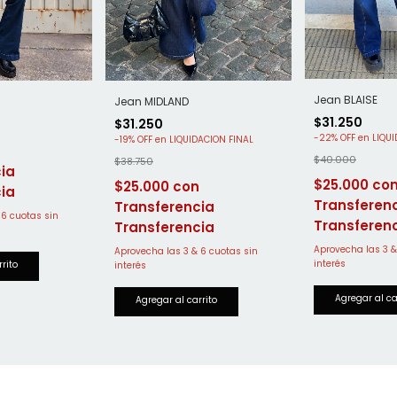
Jean BLAISE
Jean MIDLAND
$31.250
$31.250
-
22
%
OFF
-
19
%
OFF
$40.000
$38.750
$25.000
$25.000
ia
Transferen
Transferencia