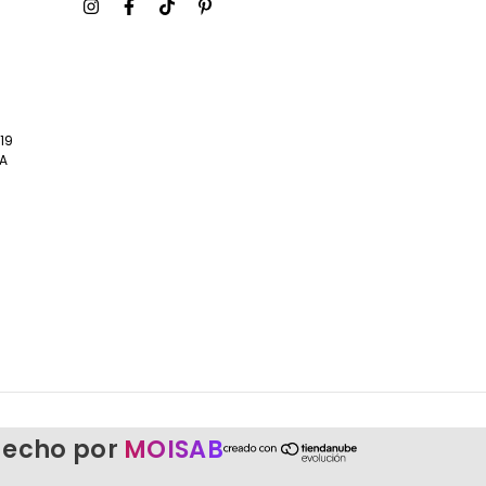
19
BA
echo por
MOISAB