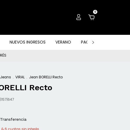
0
NUEVOS INGRESOS
VERANO
PACK, OUTLET & OTROS
ERÉS
Jeans
.
VIRAL
.
Jean BORELLI Recto
ORELLI Recto
|157|647
Transferencia