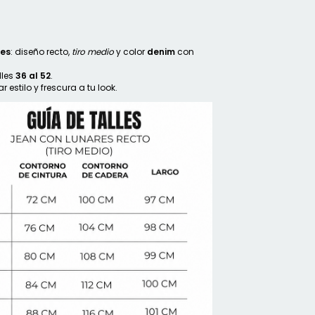
res
: diseño recto,
tiro medio
y color
denim
con
lles
36 al 52
.
 estilo y frescura a tu look.