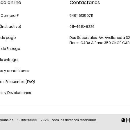
nda online
Contactanos
 Comprar?
5491161359711
(Instructivo)
011-4613-6226
 de pago
Dos Sucursales: Av. Avellaneda 32
Flores CABA & Paso 350 ONCE CA
 de Entrega
de entrega
os y condiciones
as Frecuentes (FAQ)
s y Devoluciones
H
ndencias - 30709206881 - 2026. Todos los derechos reservados.