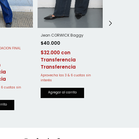
Jean CORWICK Baggy
Jean MELT con
$40.000
$43.750
$32.000
$35.000
Transferencia
Transferen
cia