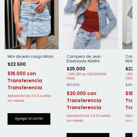
Mini de jean cargo Milan
Campera de Jean
Campe
Elastizada ADARA
NEWP
$22.500
$25.000
$22.
$18.000
-
20
%
OFF
-
33
%
O
$31.250
$33.75
Transferencia
$20.000
$18.
Transferencia
Tran