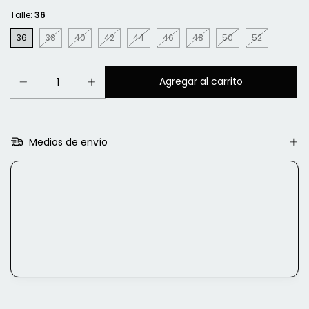
Talle:
36
36
38
40
42
44
46
48
50
52
Medios de envío