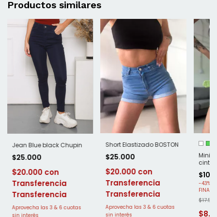
Productos similares
Short Elastizado BOSTON
Jean Blue black Chupin
Mini d
$25.000
$25.000
cinto 
$20.000
$20.000
$10.
-
43
%
O
Transferencia
Transferencia
$17.50
$8.